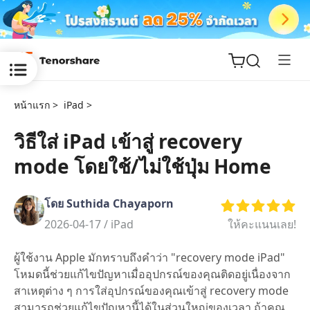
หน้าแรก >
iPad >
วิธีใส่ iPad เข้าสู่ recovery
mode โดยใช้/ไม่ใช้ปุ่ม Home
ReiBoot
for iOS
โดย Suthida Chayaporn
Tenorshare
2026-04-17 /
iPad
ให้คะแนนเลย!
New
PDNob
ผู้ใช้งาน Apple มักทราบถึงคำว่า "recovery mode iPad"
iAnyGo
โหมดนี้ช่วยแก้ไขปัญหาเมื่ออุปกรณ์ของคุณติดอยู่เนื่องจาก
สาเหตุต่าง ๆ การใส่อุปกรณ์ของคุณเข้าสู่ recovery mode
สามารถช่วยแก้ไขปัญหานี้ได้ในส่วนใหญ่ของเวลา ถ้าคุณ