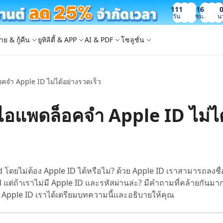
111
16
วัน
ชม.
น
าย & กู้คืน
ยูทิลิตี้ & APP
AI & PDF
โซลูชั่น
จํา Apple ID ไม่ได้อย่างรวดเร็ว
Windows Boot Genius
4DDiG Photo Repair
iOS 26
iOS 26
AI
ญหา PC/ แล็ปท็อปภายในไม่กี่นาที
ซ่อมแซมรูปภาพที่เสียหายบน PC/Mac
ล็อก Apple ID
e - สำรองข้อมูล iOS ฟรี
 ปลดล็อค iPhone
Image to Text
iCloud Activation Lock Bypass
iCareFone WhatsApp Transfer
4uKey - ปลดล็อค Android
4DDiG Duplicate File Deleter
อแพดล็อคจํา Apple ID ไม่ได
็อก Android
FRP Bypass
ัดการข้อมูล iOS อย่างง่ายดาย
Phone/iPad โดยไม่ต้องใช้รหัสผ่าน
ะแปลงภาพเป็นข้อความ
ย้าย Whatsapp ระหว่าง Android & iPhon
ปลดล็อค Android และ bypass FRP
ลบไฟล์ซ้ำด้วย AI
 Android
กู้คืนรูปภาพของ iPhone
artition Manager
4DDiG Video Repair
ใหม่
New
New
ย้ายระบบที่ง่ายและปลอดภัย
ซ่อมแซมวิดีโอที่เสียหายบน PC/Mac
are PixPretty
mage Translator
Phone Mirror
4DDiG Mac Cleaner
ุคคลมืออาชีพ
วย OCR
ซอฟต์แวร์กระจกหน้าจอ Android & iOS
ทำความสะอาดและเพิ่มประสิทธิภาพ Mac 
คุณด้วยคลิกเดียว
 Android Data Recovery
UltData WhatsApp Recovery
โดยไม่ต้อง Apple ID ได้หรือไม่? ด้วย Apple ID เราสามารถลงชื่
ูล Android โดยไม่ต้องรูท
กู้คืนการแชท WhatsApp บน Android/iPh
แต่ถ้าเราไม่มี Apple ID และรหัสผ่านล่ะ? มีคำถามที่คล้ายกันมาก
New
ง Apple ID เราได้เตรียมบทความนี้และอธิบายให้คุณ
 Mac Data Recovery
- Fake GPS APP Android
iCareFone Transfer APP
2.0.0
are AI Slides
Tenorshare AI PDF
ที่ถูกลบบน Mac
หน่ง Android โดยไม่ต้องใช้พีซี
ย้ายแชท Whatsapp Android/iPhone
ได้ภายในไม่กี่วินาทีด้วย AI
สรุปเอกสาร PDF ได้อย่างชาญฉลาดด้วย A