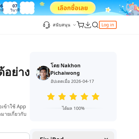
06
08
าที
วินาที
สนับสนุน
Log in
ความรู้เพิ่มเติม
ความรู้เพิ่มเติม
ความรู้เพิ่มเติม
วิดีโอยอดนิยม
ศูนย์ช่วยเหลือ
-Powered
iPhone 17
ดาวน์เกรด iOS 26
เพิ่มภาพถ่าย 3D บน iOS 26
เครื่องมือเปลี่ยนตำแหน่ง Pokemon Go ที่ดี
ติดต่อเรา
ที่สุด
โดย Nakhon
แก้ไข iOS 26 ค้าง
ios 26 wallpaper
จุดเด่น
้อย่าง
e
เปลี่ยนภูมิภาค ios
Pichaiwong
วิธีใช้ Apple Music Automix
ios 26 vs ios 18
iphone ถูกล็อคกับเจ้าของเครื่อง
เกี่ยวกับเรา
เปิดโหมดนักพัฒนาบน iOS 26
อัปเดตเมื่อ 2026-04-17
ดาวน์โหลดเครื่องมือ FRP Unlocker All-In-
ดู netflix ไม่ได้ ios 26
ของ
One ฟรี
อัพเดทการสมัครสมาชิก
เคล็ดลับเพิ่มเติม
อเข้าใช้ App
วิดีโอแนะนำของ Tenorshare นำเสนอคำ
ได้ผล 100%
one
มายเกี่ยวกับ
แนะนำทีละขั้นตอนที่ชัดเจนเพื่อช่วยให้คุณ
เข้าใจข้อมูลผลิตภัณฑ์ที่จำเป็นได้อย่าง
สำรวจ Tenorshare AI พร้อมฟีเจอร์ใหม่ที่น่า
รวดเร็ว
ทึ่ง
I