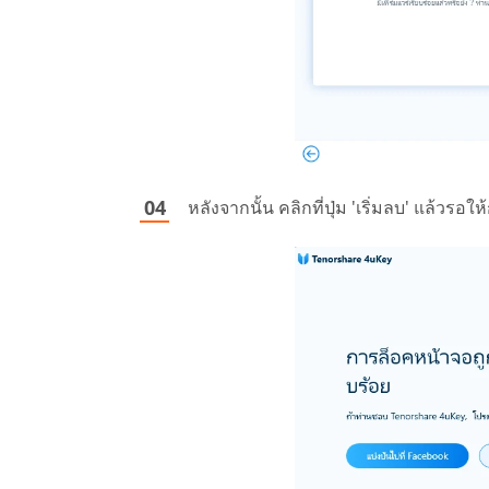
หลังจากนั้น คลิกที่ปุ่ม 'เริ่มลบ' แล้ว