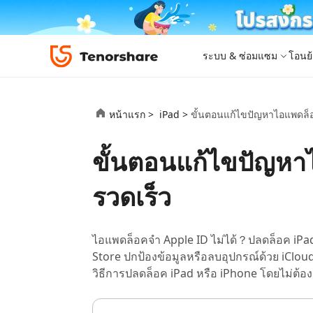
ระบบ & ซ่อมแซม
โอนย้
iOS 26
เครื่องมือโอนย้าย
Desktop
Desktop
หมวดหมู่โซลูชัน
หน้าแรก >
iPad >
ขั้นตอนแก้ไขปัญหาไอแพดล็อค
ReiBoot - ซ่อมแซมระบบ iOS
4DDiG 
iPhone 17
อัพเดท
New
แก้ไขปัญหา iOS/iPadOS 150+ รายการ
ซ่อมแซมปั
โปรแกรมปลดล็อก iPhone
iCareFone for LINE
iAnyGo - เปลี่ยนตำแหน่ง GPS
PDNob - PDF Editor for Windows
เครื่องมือปลด
iCareFon
4uKey -
PDNob 
ขั้นตอนแก้ไขปัญหาไ
iPhone MDM Bypass
โปรแกรมปลดล
ย้าย LINE ระหว่าง Android & iPhone
เปลี่ยนตำแหน่งโดยไม่ต้องเจลเบรก/รูท
แก้ไขและปรับปรุง PDF ด้วย AI บน Windows
สำรองและจ
ปลดล็อค i
จับภาพแล
ReiBoot
Android Data Recovery
ซ่อมแซมระบบ
ReiBoot - ซ่อมแซมระบบ Android
4DDiG P
for iOS
ดาวน์เกรด iOS
รวดเร็ว
ซ่อมแซมระบบ Android ง่าย ๆ
เครื่องมือ
4MeKey- iPhone Activation Unlock
PDNob - PDF Editor for Mac
Tenorsh
PDNob I
เครื่องมือกู้คืนข้อมูล
ปลดล็อค iCloud activation lock
แก้ไขและจัดการ PDF ด้วย AI บน macOS
รีทัชภาพบ
แปลภาพด้
New
Tenorshare
ดูโซลูชั่นทั้งหมด
iOS 26
ดูสินค้าทั้งหมด
UltData iOS Data Recovery
UltData
PDNob
ไอแพดล็อคจํา Apple ID ไม่ได้？ปลดล็อค iPad 
กู้คืนข้อมูล iPhone/iPad ที่สูญหาย
กู้คืนข้อม
Mobile
Store ปกป้องข้อมูลหรือลบอุปกรณ์ด้วย iCloud 
ศูนย์กลางร้านค้า
Web
iAnyGo
วิธีการปลดล็อค iPad หรือ iPhone โดยไม่ต้อ
4DDiG - Windows Data Recovery
iAnyGo- iOS APP
ใหม่
4DDiG -
iAnyGo 
PDNob Online
Tenorsh
กู้คืนไฟล์ที่ถูกลบใน Windows
เปลี่ยนตำแหน่ง iPhone โดยไม่ใช้พีซี
กู้คืนไฟล์
เปลี่ยนตำแ
แปลงและรู้จำตัวอักษร (OCR) จาก PDF ได้ฟรีออน
สร้างสไลด์