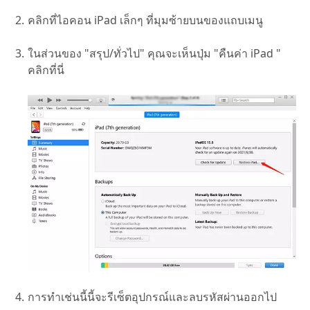
คลิกที่ไอคอน iPad เล็กๆ ที่มุมซ้ายบนของแถบเมนู
ในส่วนของ "สรุป/ทั่วไป" คุณจะเห็นปุ่ม "คืนค่า iPad "
คลิกที่นี่
การทำเช่นนี้นี้จะรีเซ็ตอุปกรณ์และลบรหัสผ่านออกไป