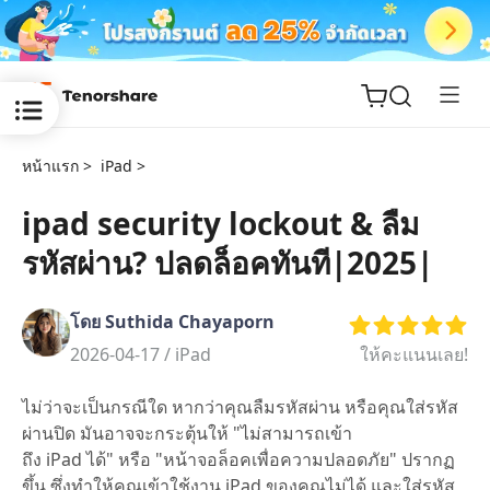
หน้าแรก >
iPad >
ipad security lockout & ลืม
รหัสผ่าน? ปลดล็อคทันที|2025|
ReiBoot
for iOS
โดย Suthida Chayaporn
Tenorshare
2026-04-17 /
iPad
ให้คะแนนเลย!
New
PDNob
ไม่ว่าจะเป็นกรณีใด หากว่าคุณลืมรหัสผ่าน หรือคุณใส่รหัส
iAnyGo
ผ่านปิด มันอาจจะกระตุ้นให้ "ไม่สามารถเข้า
ถึง iPad ได้" หรือ "หน้าจอล็อคเพื่อความปลอดภัย" ปรากฏ
ขึ้น ซึ่งทำให้คุณเข้าใช้งาน iPad ของคุณไม่ได้ และใส่รหัส