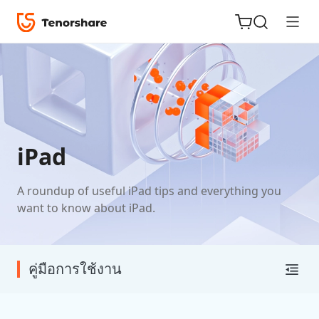
ReiBoot
for iOS
iPad
Tenorshare
New
A roundup of useful iPad tips and everything you
PDNob
want to know about iPad.
iAnyGo
คู่มือการใช้งาน