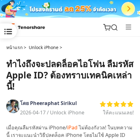
หน้าแรก >
Unlock iPhone >
ทำไงถึงจะปลดล็อคไอโฟน ลืมรหัส
Apple ID? ต้องทราบเทคนิคเหล่า
ReiBoot
for iOS
นี้!
Tenorshare
New
โดย Pheeraphat Sirikul
PDNob
2026-04-17 /
Unlock iPhone
ให้คะแนนเลย!
iAnyGo
เมื่อคุณลืมรหัสผ่าน iPhone/
iPad
ไม่ต้องกังวล! ในบทความ
นี้ เราจะแนะนำวิธีปลดล็อค iPhone โดยไม่ใช้ Apple ID