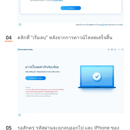
คลิกที่ "เริ่มลบ" หลังจากการดาวน์โหลดเสร็จสิ้น
รอสักครู่ รหัสผ่านจะถูกลบออกไป และ iPhone ของ