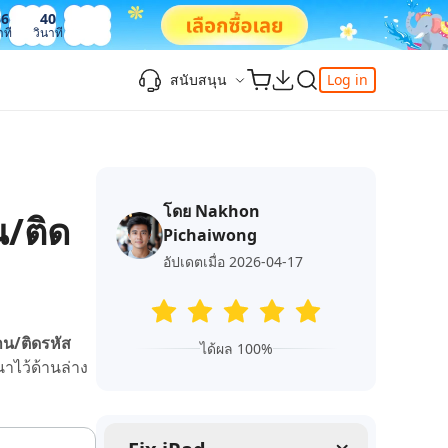
36
41
าที
วินาที
สนับสนุน
Log in
ความรู้เพิ่มเติม
ความรู้เพิ่มเติม
ความรู้เพิ่มเติม
วิดีโอยอดนิยม
ศูนย์ช่วยเหลือ
-Powered
iPhone 17
ดาวน์เกรด iOS 26
เพิ่มภาพถ่าย 3D บน iOS 26
เครื่องมือเปลี่ยนตำแหน่ง Pokemon Go ที่ดี
ติดต่อเรา
ที่สุด
โดย Nakhon
แก้ไข iOS 26 ค้าง
ios 26 wallpaper
จุดเด่น
น/ติด
e
เปลี่ยนภูมิภาค ios
Pichaiwong
วิธีใช้ Apple Music Automix
ios 26 vs ios 18
iphone ถูกล็อคกับเจ้าของเครื่อง
เกี่ยวกับเรา
เปิดโหมดนักพัฒนาบน iOS 26
อัปเดตเมื่อ 2026-04-17
ดาวน์โหลดเครื่องมือ FRP Unlocker All-In-
ดู netflix ไม่ได้ ios 26
ของ
One ฟรี
อัพเดทการสมัครสมาชิก
เคล็ดลับเพิ่มเติม
าน/ติดรหัส
วิดีโอแนะนำของ Tenorshare นำเสนอคำ
ได้ผล 100%
one
นาไว้ด้านล่าง
แนะนำทีละขั้นตอนที่ชัดเจนเพื่อช่วยให้คุณ
เข้าใจข้อมูลผลิตภัณฑ์ที่จำเป็นได้อย่าง
สำรวจ Tenorshare AI พร้อมฟีเจอร์ใหม่ที่น่า
รวดเร็ว
ทึ่ง
I