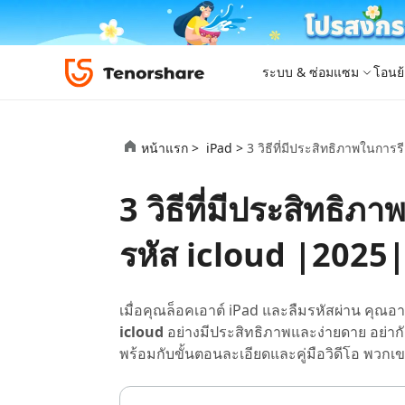
ระบบ & ซ่อมแซม
โอนย้
iOS 26
เครื่องมือโอนย้าย
Desktop
Desktop
หมวดหมู่โซลูชัน
หน้าแรก >
iPad >
3 วิธีที่มีประสิทธิภาพในการ
ReiBoot - ซ่อมแซมระบบ iOS
4DDiG 
iPhone 17
อัพเดท
New
แก้ไขปัญหา iOS/iPadOS 150+ รายการ
ซ่อมแซมปั
โปรแกรมปลดล็อก iPhone
iCareFone for LINE
iAnyGo - เปลี่ยนตำแหน่ง GPS
PDNob - PDF Editor for Windows
เครื่องมือปลด
iCareFon
4uKey -
PDNob 
3 วิธีที่มีประสิทธิภ
iPhone MDM Bypass
โปรแกรมปลดล
ย้าย LINE ระหว่าง Android & iPhone
เปลี่ยนตำแหน่งโดยไม่ต้องเจลเบรก/รูท
แก้ไขและปรับปรุง PDF ด้วย AI บน Windows
สำรองและจ
ปลดล็อค i
จับภาพแล
ReiBoot
Android Data Recovery
ซ่อมแซมระบบ
ReiBoot - ซ่อมแซมระบบ Android
4DDiG P
for iOS
ดาวน์เกรด iOS
รหัส icloud |2025
ซ่อมแซมระบบ Android ง่าย ๆ
เครื่องมือ
4MeKey- iPhone Activation Unlock
PDNob - PDF Editor for Mac
Tenorsh
PDNob I
เครื่องมือกู้คืนข้อมูล
ปลดล็อค iCloud activation lock
แก้ไขและจัดการ PDF ด้วย AI บน macOS
รีทัชภาพบ
แปลภาพด้
New
Tenorshare
ดูโซลูชั่นทั้งหมด
iOS 26
ดูสินค้าทั้งหมด
UltData iOS Data Recovery
UltData
PDNob
เมื่อคุณล็อคเอาต์ iPad และลืมรหัสผ่าน คุณอาจต
กู้คืนข้อมูล iPhone/iPad ที่สูญหาย
กู้คืนข้อม
Mobile
icloud
อย่างมีประสิทธิภาพและง่ายดาย อย่ากังว
ศูนย์กลางร้านค้า
Web
iAnyGo
พร้อมกับขั้นตอนละเอียดและคู่มือวิดีโอ พว
4DDiG - Windows Data Recovery
iAnyGo- iOS APP
ใหม่
4DDiG -
iAnyGo 
PDNob Online
Tenorsh
กู้คืนไฟล์ที่ถูกลบใน Windows
เปลี่ยนตำแหน่ง iPhone โดยไม่ใช้พีซี
กู้คืนไฟล์
เปลี่ยนตำแ
แปลงและรู้จำตัวอักษร (OCR) จาก PDF ได้ฟรีออน
สร้างสไลด์