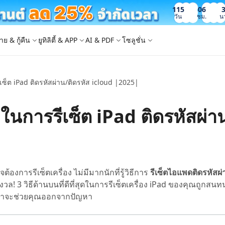
115
06
วัน
ชม.
น
าย & กู้คืน
ยูทิลิตี้ & APP
AI & PDF
โซลูชั่น
รีเซ็ต iPad ติดรหัสผ่าน/ติดรหัส icloud |2025|
Windows Boot Genius
4DDiG Photo Repair
iOS 26
iOS 26
AI
ญหา PC/ แล็ปท็อปภายในไม่กี่นาที
ซ่อมแซมรูปภาพที่เสียหายบน PC/Mac
ล็อก Apple ID
e - สำรองข้อมูล iOS ฟรี
 ปลดล็อค iPhone
Image to Text
iCloud Activation Lock Bypass
iCareFone WhatsApp Transfer
4uKey - ปลดล็อค Android
4DDiG Duplicate File Deleter
าพในการรีเซ็ต iPad ติดรหัสผ่า
็อก Android
FRP Bypass
ัดการข้อมูล iOS อย่างง่ายดาย
Phone/iPad โดยไม่ต้องใช้รหัสผ่าน
ะแปลงภาพเป็นข้อความ
ย้าย Whatsapp ระหว่าง Android & iPhon
ปลดล็อค Android และ bypass FRP
ลบไฟล์ซ้ำด้วย AI
 Android
กู้คืนรูปภาพของ iPhone
artition Manager
4DDiG Video Repair
ใหม่
New
New
|
ย้ายระบบที่ง่ายและปลอดภัย
ซ่อมแซมวิดีโอที่เสียหายบน PC/Mac
are PixPretty
mage Translator
Phone Mirror
4DDiG Mac Cleaner
ุคคลมืออาชีพ
วย OCR
ซอฟต์แวร์กระจกหน้าจอ Android & iOS
ทำความสะอาดและเพิ่มประสิทธิภาพ Mac 
คุณด้วยคลิกเดียว
 Android Data Recovery
UltData WhatsApp Recovery
้องการรีเซ็ตเครื่อง ไม่มีมากนักที่รู้วิธีการ
รีเซ็ตไอแพดติดรหัสผ่
ูล Android โดยไม่ต้องรูท
กู้คืนการแชท WhatsApp บน Android/iPh
ล! 3 วิธีด้านบนที่ดีที่สุดในการรีเซ็ตเครื่อง iPad ของคุณถูกสนท
New
กเขาจะช่วยคุณออกจากปัญหา
 Mac Data Recovery
- Fake GPS APP Android
iCareFone Transfer APP
2.0.0
are AI Slides
Tenorshare AI PDF
ที่ถูกลบบน Mac
หน่ง Android โดยไม่ต้องใช้พีซี
ย้ายแชท Whatsapp Android/iPhone
ได้ภายในไม่กี่วินาทีด้วย AI
สรุปเอกสาร PDF ได้อย่างชาญฉลาดด้วย A