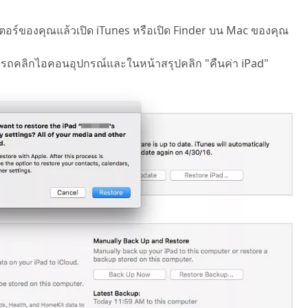
เตอร์ของคุณแล้วเปิด iTunes หรือเปิด Finder บน Mac ของคุณ
มารถคลิกไอคอนอุปกรณ์และในหน้าสรุปคลิก "คืนค่า iPad"