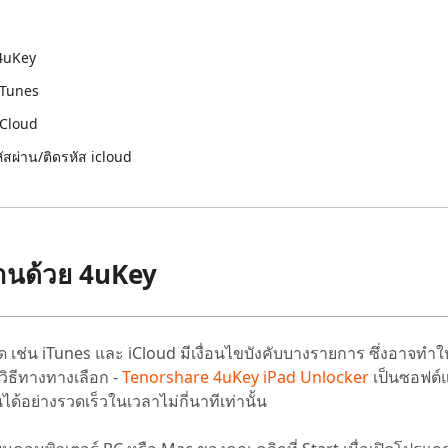
 Pro APP
มาแรง
are AI Bypass
Tenorshare AI Writer
 iPhone ด้วย AI ฟรี
ย 4uKey
หา AI ให้เหมือนเขียนโดยมนุษย์
เขียนได้เร็วขึ้น ฉลาดขึ้น และดีกว่าด้วย AI
 iTunes
 iCloud
ัสผ่าน/ติดรหัส icloud
สผ่านด้วย 4uKey
เช่น iTunes และ iCloud มีเงื่อนไขบังคับบางรายการ ซึ่งอาจทำให
ิธีทางทางเลือก -
Tenorshare 4uKey iPad Unlocker
เป็นซอฟต์แว
ได้อย่างรวดเร็วในเวลาไม่กี่นาทีเท่านั้น