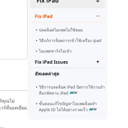
Fix iPad
ดูเลย
เริ่มต้นเลย
เคล็ดลับเพิ่มเติม
Fix iPad
เคล็ดลับเพิ่มเติม
ปลดล็อคไอแพดไม่ใช้คอม
วิธีแก้การล็อคการเข้าใช้เครื่อง ipad
ไอแพดชาร์จไม่เข้า
Fix iPad Issues
อัพเดตล่าสุด
ไอแพดค้างสัมผัสไม่ได้
ipad security lockout
วิธีการปลดล็อค iPad ปิดการใช้งานถ้า
ลืมรหัสผ่าน iPad
ไอแพดจอเป็นเส้น
้คุณไม่
ขั้นตอนแก้ไขปัญหาไอแพดล็อคจํา
ร์ที่ยอดเยี่ยม
Apple ID ไม่ได้อย่างรวดเร็ว