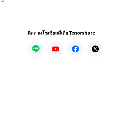
รม
ติดตามโซเชียลมีเดีย Tenorshare