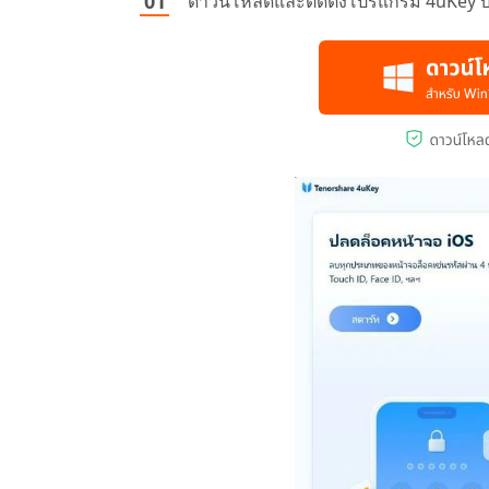
ดาวน์โหลดและติดตั้งโปรแกรม 4uKey บน