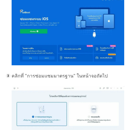
คลิกที่ "การซ่อมแซมมาตรฐาน" ในหน้าจอถัดไป