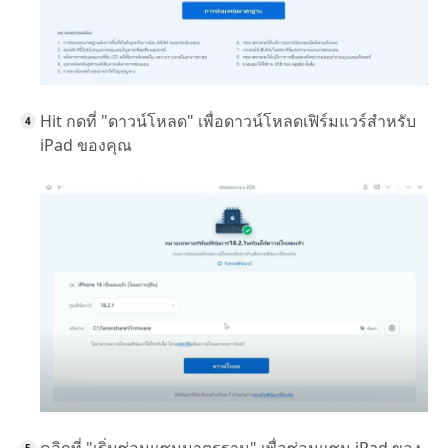
Hit กดที่ "ดาวน์โหลด" เพื่อดาวน์โหลดเฟิร์มแวร์สำหรับ
iPad ของคุณ
คลิกที่ "เริ่มซ่อมแซมมาตรฐาน" เพื่อซ่อมแซม iPad ของ