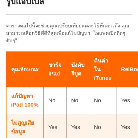
รูปแอปเปิ้ล
ตารางต่อไปนี้จะช่วยคุณเปรียบเทียบแต่ละวิธีที่กล่าวถึง คุณ
สามารถเลือกวิธีที่ดีที่สุดเพื่อแก้ไขปัญหา "ไอแพดเปิดติดๆ
ดับๆ"
คืนค่า
ชาร์จ
บังคับ
คุณลักษณะ
ใน
ReiBo
iPad
รีบูต
iTunes
แก้ปัญหา
No
No
No
Yes
iPad 100%
ไม่สูญเสีย
Yes
Yes
No
Yes
ข้อมูล