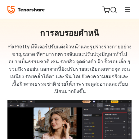
การลบรอยตำหนิ
PixPretty มีฟีเจอร์ปรับแต่งผิวหน้าและรูปร่างร่างกายอย่าง
ชาญฉลาด ที่สามารถตรวจจับและปรับปรุงปัญหาทั่วไป
ReiBoot
อย่างเป็นธรรมชาติ เช่น รอยสิว จุดด่างดำ ฝ้า ริ้วรอยเล็ก ๆ
for iOS
รวมถึงรอยย่น นอกจากนี้ยังปรับรายละเอียดเฉพาะจุด เช่น
เหนียง รอยคล้ำใต้ตา และฟัน โดยยังคงความสมจริงและ
Tenorshare
New
เนื้อผิวตามธรรมชาติ ช่วยให้ภาพรวมดูสะอาดและเรียบ
PDNob
เนียนมากยิ่งขึ้น
iAnyGo