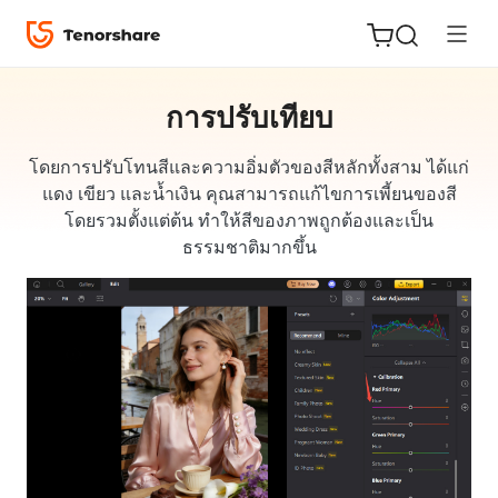
การปรับเทียบ
โดยการปรับโทนสีและความอิ่มตัวของสีหลักทั้งสาม ได้แก่
แดง เขียว และน้ำเงิน คุณสามารถแก้ไขการเพี้ยนของสี
ReiBoot
โดยรวมตั้งแต่ต้น ทำให้สีของภาพถูกต้องและเป็น
for iOS
ธรรมชาติมากขึ้น
Tenorshare
New
PDNob
iAnyGo