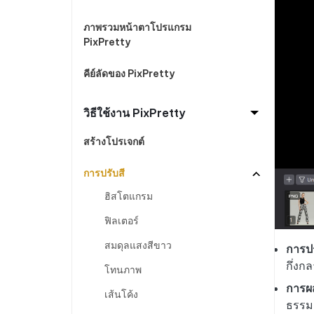
ดูสินค้าทั้งหมด
PixPretty AI Photo Editor
แปลงเนื้อ
กู้คืนข้อมูล Android โดยไม่ต้องใช้พีซี
ล้างข้อมูล
เครื่องมือแต่งรูปด้วย AI ฟรี
ภาพรวมหน้าตาโปรแกรม
PixPretty
คีย์ลัดของ PixPretty
วิธีใช้งาน PixPretty
สร้างโปรเจกต์
การปรับสี
ฮิสโตแกรม
ฟิลเตอร์
สมดุลแสงสีขาว
การปร
กึ่งกล
โทนภาพ
การผ
เส้นโค้ง
ธรรมช