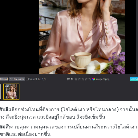
หา AI ให้เหมือนเขียนโดยมนุษย์
เขียนได้เร็วขึ้น ฉลาดขึ้น และดีกว่าด้วย AI
 iPhone ด้วย AI ฟรี
ับสี:
เลือกช่วงโทนที่ต้องการ (ไฮไลต์ เงา หรือโทนกลาง) จากนั้นลาก
าง สีจะยิ่งนุ่มนวล และยิ่งอยู่ใกล้ขอบ สีจะยิ่งเข้มขึ้น
สมสี:
ควบคุมความนุ่มนวลของการเปลี่ยนผ่านสีระหว่างไฮไลต์ เงา แ
าติและต่อเนื่องมากขึ้น