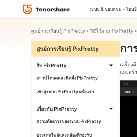
PixPretty
ระบบ & ซ่อมแซม
โอนย้า
ศูนย์การเรียนรู้ PixPretty
>
วิธีใช้งาน PixPretty
iOS 26
เครื่องมือโอนย้าย
Desktop
Desktop
หมวดหมู่โซลูชัน
ReiBoot - ซ่อมแซมระบบ iOS
4DDiG 
iPhone 17
อัพเดท
New
แก้ไขปัญหา iOS/iPadOS 150+ รายการ
ซ่อมแซมปั
การ
โปรแกรมปลดล็อก iPhone
iCareFone for LINE
iAnyGo - เปลี่ยนตำแหน่ง GPS
PDNob - PDF Editor for Windows
เครื่องมือปลด
iCareFo
4uKey -
PDNob 
ศูนย์การเรียนรู้ PixPretty
iPhone MDM Bypass
โปรแกรมปลดล
ย้าย LINE ระหว่าง Android & iPhone
เปลี่ยนตำแหน่งโดยไม่ต้องเจลเบรก/รูท
แก้ไขและปรับปรุง PDF ด้วย AI บน Windows
สำรองและจ
ปลดล็อค i
จับภาพแล
ReiBoot
Android Data Recovery
ซ่อมแซมระบบ
ReiBoot - ซ่อมแซมระบบ Android
4DDiG 
for iOS
เครื่อง
ดาวน์เกรด iOS
รับ PixPretty
ซ่อมแซมระบบ Android ง่าย ๆ
เครื่องมือ
4MeKey- iPhone Activation
PDNob - PDF Editor for Mac
Tenorsh
PDNob 
เครื่องมือกู้คืนข้อมูล
และสร้า
Unlock
แก้ไขและจัดการ PDF ด้วย AI บน macOS
รีทัชภาพบ
แปลภาพด
ดาวน์โหลดและติดตั้ง PixPretty
ดูโซลูชั่นทั้งหมด
New
Tenorshare
iOS 26
ปลดล็อค iCloud activation lock
UltData iOS Data Recovery
UltDat
ดูสินค้าทั้งหมด
PDNob
เข้าสู่ระบบ PixPretty ครั้งแรก
กู้คืนข้อมูล iPhone/iPad ที่สูญหาย
กู้คืนข้อม
ศูนย์กลางร้านค้า
Web
Mobile
iAnyGo
ใหม่
เกี่ยวกับ PixPretty
4DDiG - Windows Data Recovery
PDNob Online
4DDiG 
Tenorsh
iAnyGo- iOS APP
iAnyGo
กู้คืนไฟล์ที่ถูกลบใน Windows
แปลงและรู้จำตัวอักษร (OCR) จาก PDF ได้
กู้คืนไฟล์
สร้างสไลด์
เปลี่ยนตำแหน่ง iPhone โดยไม่ใช้พีซี
เปลี่ยนตำ
ความต้องการของระบบ PixPretty
ฟรีออนไลน์
ประเภทไฟล์และกล้องที่รองรับ
Tenors
ฟรี
UltData for Android APP
Cleanu