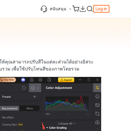
สนับสนุน
Log in
ความรู้เพิ่มเติม
ความรู้เพิ่มเติม
ความรู้เพิ่มเติม
วิดีโอยอดนิยม
ศูนย์ช่วยเหลือ
AI-Powered
iPhone 17
ดาวน์เกรด iOS 26
เพิ่มภาพถ่าย 3D บน iOS 26
เครื่องมือเปลี่ยนตำแหน่ง Pokemon Go ที่ดี
r
ติดต่อเรา
ที่สุด
แก้ไข iOS 26 ค้าง
ios 26 wallpaper
จุดเด่น
one
เปลี่ยนภูมิภาค ios
วิธีใช้ Apple Music Automix
ios 26 vs ios 18
iphone ถูกล็อคกับเจ้าของเครื่อง
เกี่ยวกับเรา
เปิดโหมดนักพัฒนาบน iOS 26
ให้คุณสามารถปรับสีในแต่ละส่วนได้อย่างอิสระ
ดาวน์โหลดเครื่องมือ FRP Unlocker All-In-
บบรวม เพื่อใช้ปรับโทนสีของภาพโดยรวม
ดู netflix ไม่ได้ ios 26
 ของ
One ฟรี
อัพเดทการสมัครสมาชิก
เคล็ดลับเพิ่มเติม
วิดีโอแนะนำของ Tenorshare นำเสนอคำ
แนะนำทีละขั้นตอนที่ชัดเจนเพื่อช่วยให้คุณ
เข้าใจข้อมูลผลิตภัณฑ์ที่จำเป็นได้อย่าง
รวดเร็ว
สำรวจ Tenorshare AI พร้อมฟีเจอร์ใหม่ที่
น่าทึ่ง
I
ดูเลย
เริ่มต้นเลย