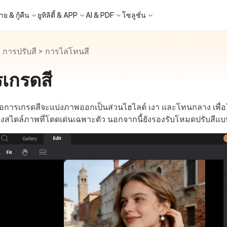
ย & กู้คืน
ยูทิลิตี้ & APP
AI & PDF
โซลูชั่น
>
การปรับสี
>
การไล่โทนสี
Windows Boot Genius
4DDiG Photo Repair
iOS 26
iOS 26
ญหา PC/ แล็ปท็อปภายในไม่กี่นาที
ซ่อมแซมรูปภาพที่เสียหายบน PC/Mac
เกรดสี
ล็อก Apple ID
ne - สำรองข้อมูล iOS ฟรี
 ปลดล็อค iPhone
Image to Text
iCloud Activation Lock Bypass
iCareFone WhatsApp Transfe
4uKey - ปลดล็อค Android
4DDiG Duplicate File Deleter
็อก Android
FRP Bypass
ัดการข้อมูล iOS อย่างง่ายดาย
Phone/iPad โดยไม่ต้องใช้รหัสผ่าน
ะแปลงภาพเป็นข้อความ
ย้าย Whatsapp ระหว่าง Android & iPh
ปลดล็อค Android และ bypass FRP
ลบไฟล์ซ้ำด้วย AI
 Android
กู้คืนรูปภาพของ iPhone
Partition Manager
4DDiG Video Repair
ใหม่
New
New
มือการเกรดสีจะแบ่งภาพออกเป็นส่วนไฮไลต์ เงา และโทนกลาง เพื่อ
ย้ายระบบที่ง่ายและปลอดภัย
ซ่อมแซมวิดีโอที่เสียหายบน PC/Mac
are PixPretty
Image Translator
Phone Mirror
4DDiG Mac Cleaner
งสไตล์ภาพที่โดดเด่นเฉพาะตัว นอกจากนี้ยังรองรับโหมดปรับสีแ
ุคคลมืออาชีพ
้วย OCR
ซอฟต์แวร์กระจกหน้าจอ Android & iOS
ทำความสะอาดและเพิ่มประสิทธิภาพ Mac
คุณด้วยคลิกเดียว
a Android Data Recovery
UltData WhatsApp Recovery
ูล Android โดยไม่ต้องรูท
กู้คืนการแชท WhatsApp บน
Android/iPhone
2.0.0
New
- Mac Data Recovery
are AI Slides
Tenorshare AI PDF
 - Fake GPS APP Android
iCareFone Transfer APP
ที่ถูกลบบน Mac
ได้ภายในไม่กี่วินาทีด้วย AI
สรุปเอกสาร PDF ได้อย่างชาญฉลาดด้วย A
แหน่ง Android โดยไม่ต้องใช้พีซี
ย้ายแชท Whatsapp Android/iPhone
มาแรง
hare AI Bypass
Tenorshare AI Writer
p Pro APP