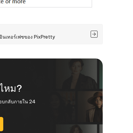
เคล็ดลับเพิ่มเติม
เคล็ดลับเพิ่มเติม
ินเทอร์เฟซของ PixPretty
ช่ไหม?
ะตอบกลับภายใน 24