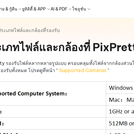
ย & กู้คืน
ยูทิลิตี้ & APP
AI & PDF
โซลูชั่น
ระเภทไฟล์และกล้องที่รองรับ
Windows Boot Genius
4DDiG Photo Repair
iOS 26
iOS 26
ญหา PC/ แล็ปท็อปภายในไม่กี่นาที
ซ่อมแซมรูปภาพที่เสียหายบน PC/Mac
เภทไฟล์และกล้องที่ PixPret
ล็อก Apple ID
ne - สำรองข้อมูล iOS ฟรี
 ปลดล็อค iPhone
Image to Text
iCloud Activation Lock Bypass
iCareFone WhatsApp Transfe
4uKey - ปลดล็อค Android
4DDiG Duplicate File Deleter
็อก Android
FRP Bypass
ัดการข้อมูล iOS อย่างง่ายดาย
Phone/iPad โดยไม่ต้องใช้รหัสผ่าน
ะแปลงภาพเป็นข้อความ
ย้าย Whatsapp ระหว่าง Android & iPh
ปลดล็อค Android และ bypass FRP
ลบไฟล์ซ้ำด้วย AI
 Android
กู้คืนรูปภาพของ iPhone
Partition Manager
4DDiG Video Repair
ใหม่
New
New
ty รองรับไฟล์หลากหลายรูปแบบ ครอบคลุมทั้งไฟล์จากกล้องส่วนใ
ย้ายระบบที่ง่ายและปลอดภัย
ซ่อมแซมวิดีโอที่เสียหายบน PC/Mac
are PixPretty
Image Translator
Phone Mirror
4DDiG Mac Cleaner
รองรับทั้งหมด โปรดดูที่หน้า “
Supported Cameras
”
ุคคลมืออาชีพ
้วย OCR
ซอฟต์แวร์กระจกหน้าจอ Android & iOS
ทำความสะอาดและเพิ่มประสิทธิภาพ Mac
คุณด้วยคลิกเดียว
a Android Data Recovery
UltData WhatsApp Recovery
ูล Android โดยไม่ต้องรูท
กู้คืนการแชท WhatsApp บน
Android/iPhone
2.0.0
New
- Mac Data Recovery
are AI Slides
Tenorshare AI PDF
 - Fake GPS APP Android
iCareFone Transfer APP
ที่ถูกลบบน Mac
ได้ภายในไม่กี่วินาทีด้วย AI
สรุปเอกสาร PDF ได้อย่างชาญฉลาดด้วย A
แหน่ง Android โดยไม่ต้องใช้พีซี
ย้ายแชท Whatsapp Android/iPhone
มาแรง
hare AI Bypass
Tenorshare AI Writer
p Pro APP