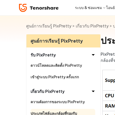
PixPretty
ระบบ & ซ่อมแซม
โอนย้า
ศูนย์การเรียนรู้ PixPretty
>
เกี่ยวกับ PixPretty
>
ป
iOS 26
เครื่องมือโอนย้าย
Desktop
Desktop
หมวดหมู่โซลูชัน
ReiBoot - ซ่อมแซมระบบ iOS
4DDiG 
iPhone 17
อัพเดท
New
แก้ไขปัญหา iOS/iPadOS 150+ รายการ
ซ่อมแซมปั
ประ
โปรแกรมปลดล็อก iPhone
iCareFone for LINE
iAnyGo - เปลี่ยนตำแหน่ง GPS
PDNob - PDF Editor for Windows
เครื่องมือปลด
iCareFo
4uKey -
PDNob 
ศูนย์การเรียนรู้ PixPretty
iPhone MDM Bypass
โปรแกรมปลดล
ย้าย LINE ระหว่าง Android & iPhone
เปลี่ยนตำแหน่งโดยไม่ต้องเจลเบรก/รูท
แก้ไขและปรับปรุง PDF ด้วย AI บน Windows
สำรองและจ
ปลดล็อค i
จับภาพแล
ReiBoot
Android Data Recovery
ซ่อมแซมระบบ
ReiBoot - ซ่อมแซมระบบ Android
4DDiG 
for iOS
PixPret
ดาวน์เกรด iOS
รับ PixPretty
ซ่อมแซมระบบ Android ง่าย ๆ
เครื่องมือ
4MeKey- iPhone Activation
PDNob - PDF Editor for Mac
Tenorsh
PDNob 
เครื่องมือกู้คืนข้อมูล
กล้องที่
Unlock
แก้ไขและจัดการ PDF ด้วย AI บน macOS
รีทัชภาพบ
แปลภาพด
ดาวน์โหลดและติดตั้ง PixPretty
ดูโซลูชั่นทั้งหมด
New
Tenorshare
iOS 26
ปลดล็อค iCloud activation lock
UltData iOS Data Recovery
UltDat
ดูสินค้าทั้งหมด
PDNob
เข้าสู่ระบบ PixPretty ครั้งแรก
กู้คืนข้อมูล iPhone/iPad ที่สูญหาย
กู้คืนข้อม
ศูนย์กลางร้านค้า
Web
Mobile
iAnyGo
ใหม่
เกี่ยวกับ PixPretty
4DDiG - Windows Data Recovery
PDNob Online
4DDiG 
Tenorsh
iAnyGo- iOS APP
iAnyGo
กู้คืนไฟล์ที่ถูกลบใน Windows
แปลงและรู้จำตัวอักษร (OCR) จาก PDF ได้
กู้คืนไฟล์
สร้างสไลด์
เปลี่ยนตำแหน่ง iPhone โดยไม่ใช้พีซี
เปลี่ยนตำ
ความต้องการของระบบ PixPretty
ฟรีออนไลน์
ประเภทไฟล์และกล้องที่รองรับ
Tenors
ฟรี
UltData for Android APP
Cleanu