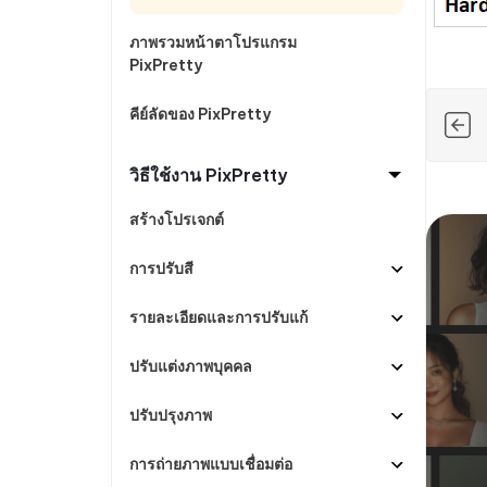
ดูสินค้าทั้งหมด
PixPretty AI Photo Editor
แปลงเนื้อ
กู้คืนข้อมูล Android โดยไม่ต้องใช้พีซี
ล้างข้อมูล
เครื่องมือแต่งรูปด้วย AI ฟรี
ภาพรวมหน้าตาโปรแกรม
PixPretty
คีย์ลัดของ PixPretty
วิธีใช้งาน PixPretty
สร้างโปรเจกต์
การปรับสี
รายละเอียดและการปรับแก้
ปรับแต่งภาพบุคคล
ปรับปรุงภาพ
การถ่ายภาพแบบเชื่อมต่อ