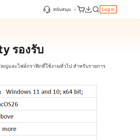
สนับสนุน
Log in
ความรู้เพิ่มเติม
ความรู้เพิ่มเติม
ความรู้เพิ่มเติม
วิดีโอยอดนิยม
ศูนย์ช่วยเหลือ
AI-Powered
iPhone 17
ดาวน์เกรด iOS 26
เพิ่มภาพถ่าย 3D บน iOS 26
เครื่องมือเปลี่ยนตำแหน่ง Pokemon Go ที่ดี
ty รองรับ
r
ติดต่อเรา
ที่สุด
แก้ไข iOS 26 ค้าง
ios 26 wallpaper
จุดเด่น
one
เปลี่ยนภูมิภาค ios
วิธีใช้ Apple Music Automix
ios 26 vs ios 18
iphone ถูกล็อคกับเจ้าของเครื่อง
เกี่ยวกับเรา
เปิดโหมดนักพัฒนาบน iOS 26
หญ่และไฟล์กราฟิกที่ใช้งานทั่วไป สำหรับรายการ
ดาวน์โหลดเครื่องมือ FRP Unlocker All-In-
ดู netflix ไม่ได้ ios 26
 ของ
One ฟรี
อัพเดทการสมัครสมาชิก
เคล็ดลับเพิ่มเติม
วิดีโอแนะนำของ Tenorshare นำเสนอคำ
แนะนำทีละขั้นตอนที่ชัดเจนเพื่อช่วยให้คุณ
เข้าใจข้อมูลผลิตภัณฑ์ที่จำเป็นได้อย่าง
รวดเร็ว
สำรวจ Tenorshare AI พร้อมฟีเจอร์ใหม่ที่
น่าทึ่ง
I
ดูเลย
เริ่มต้นเลย