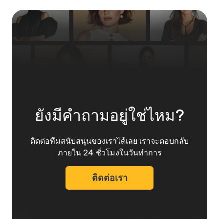
ยังมีคำถามอยู่ใช่ไหม?
ติดต่อทีมสนับสนุนของเราได้เลย เราจะตอบกลับ
ภายใน 24 ชั่วโมงในวันทำการ
ติดต่อเรา