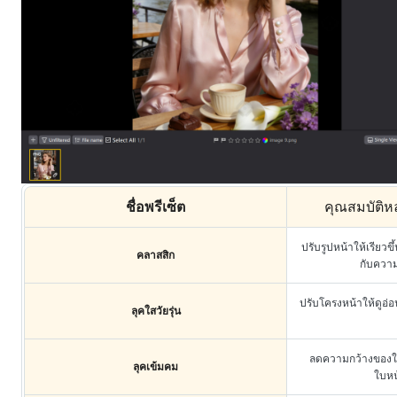
ชื่อพรีเซ็ต
คุณสมบัติหล
ปรับรูปหน้าให้เรียว
คลาสสิก
กับควา
ปรับโครงหน้าให้ดูอ่อ
ลุคใสวัยรุ่น
ลดความกว้างของใบห
ลุคเข้มคม
ใบหน