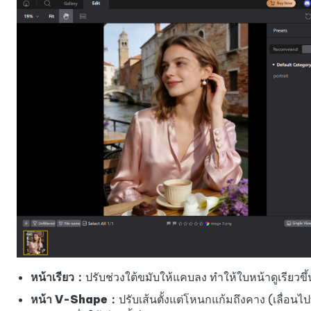
หน้าเรียว：
ปรับช่วงใต้ขมับให้แคบลง ทำให้ใบหน้าดูเรียวขึ้
หน้า V-Shape：
ปรับเส้นตั้งแต่โหนกแก้มถึงคาง (เลื่อน