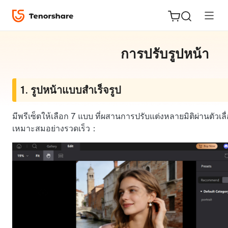
การปรับรูปหน้า
1. รูปหน้าแบบสำเร็จรูป
ReiBoot
for iOS
มีพรีเซ็ตให้เลือก 7 แบบ ที่ผสานการปรับแต่งหลายมิติผ่านตัวเลื่อน
เหมาะสมอย่างรวดเร็ว：
Tenorshare
New
PDNob
iAnyGo