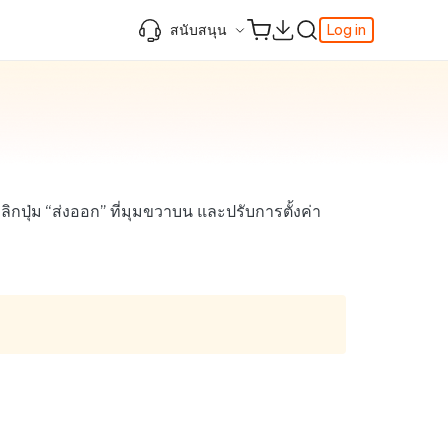
สนับสนุน
Log in
ความรู้เพิ่มเติม
ความรู้เพิ่มเติม
ความรู้เพิ่มเติม
วิดีโอยอดนิยม
ศูนย์ช่วยเหลือ
AI-Powered
iPhone 17
ดาวน์เกรด iOS 26
เพิ่มภาพถ่าย 3D บน iOS 26
เครื่องมือเปลี่ยนตำแหน่ง Pokemon Go ที่ดี
r
ติดต่อเรา
ที่สุด
แก้ไข iOS 26 ค้าง
ios 26 wallpaper
จุดเด่น
one
เปลี่ยนภูมิภาค ios
วิธีใช้ Apple Music Automix
ios 26 vs ios 18
iphone ถูกล็อคกับเจ้าของเครื่อง
เกี่ยวกับเรา
เปิดโหมดนักพัฒนาบน iOS 26
ิกปุ่ม “ส่งออก” ที่มุมขวาบน และปรับการตั้งค่า
ดาวน์โหลดเครื่องมือ FRP Unlocker All-In-
ดู netflix ไม่ได้ ios 26
 ของ
One ฟรี
อัพเดทการสมัครสมาชิก
เคล็ดลับเพิ่มเติม
วิดีโอแนะนำของ Tenorshare นำเสนอคำ
แนะนำทีละขั้นตอนที่ชัดเจนเพื่อช่วยให้คุณ
เข้าใจข้อมูลผลิตภัณฑ์ที่จำเป็นได้อย่าง
รวดเร็ว
สำรวจ Tenorshare AI พร้อมฟีเจอร์ใหม่ที่
น่าทึ่ง
I
ดูเลย
เริ่มต้นเลย