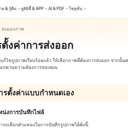
ย & กู้คืน
ยูทิลิตี้ & APP
AI & PDF
โซลูชั่น
>
ส่งออกภาพ
Windows Boot Genius
4DDiG Photo Repair
iOS 26
iOS 26
ญหา PC/ แล็ปท็อปภายในไม่กี่นาที
ซ่อมแซมรูปภาพที่เสียหายบน PC/Mac
ตั้งค่าการส่งออก
ล็อก Apple ID
ne - สำรองข้อมูล iOS ฟรี
 ปลดล็อค iPhone
Image to Text
iCloud Activation Lock Bypass
iCareFone WhatsApp Transfe
4uKey - ปลดล็อค Android
4DDiG Duplicate File Deleter
็อก Android
FRP Bypass
ัดการข้อมูล iOS อย่างง่ายดาย
Phone/iPad โดยไม่ต้องใช้รหัสผ่าน
ะแปลงภาพเป็นข้อความ
ย้าย Whatsapp ระหว่าง Android & iPh
ปลดล็อค Android และ bypass FRP
ลบไฟล์ซ้ำด้วย AI
 Android
กู้คืนรูปภาพของ iPhone
Partition Manager
4DDiG Video Repair
ใหม่
New
New
แก้ไขรูปภาพเรียบร้อยแล้ว ให้เลือกภาพที่ต้องการส่งออก จากนั้นคล
ย้ายระบบที่ง่ายและปลอดภัย
ซ่อมแซมวิดีโอที่เสียหายบน PC/Mac
are PixPretty
Image Translator
Phone Mirror
4DDiG Mac Cleaner
ออกตามความต้องการของคุณ
ุคคลมืออาชีพ
้วย OCR
ซอฟต์แวร์กระจกหน้าจอ Android & iOS
ทำความสะอาดและเพิ่มประสิทธิภาพ Mac
คุณด้วยคลิกเดียว
a Android Data Recovery
UltData WhatsApp Recovery
ูล Android โดยไม่ต้องรูท
กู้คืนการแชท WhatsApp บน
ารตั้งค่าแบบกำหนดเอง
Android/iPhone
2.0.0
New
- Mac Data Recovery
are AI Slides
Tenorshare AI PDF
 - Fake GPS APP Android
iCareFone Transfer APP
น่งการบันทึกไฟล์
ที่ถูกลบบน Mac
ได้ภายในไม่กี่วินาทีด้วย AI
สรุปเอกสาร PDF ได้อย่างชาญฉลาดด้วย A
แหน่ง Android โดยไม่ต้องใช้พีซี
ย้ายแชท Whatsapp Android/iPhone
มาแรง
รถเลือกตำแหน่งในการบันทึกรูปภาพได้ดังนี้:
hare AI Bypass
Tenorshare AI Writer
p Pro APP