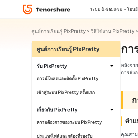
PixPretty
ระบบ & ซ่อมแซม
โอนย้า
ศูนย์การเรียนรู้ PixPretty
>
วิธีใช้งาน PixPretty
iOS 26
เครื่องมือโอนย้าย
Desktop
Desktop
หมวดหมู่โซลูชัน
ReiBoot - ซ่อมแซมระบบ iOS
4DDiG 
iPhone 17
อัพเดท
New
แก้ไขปัญหา iOS/iPadOS 150+ รายการ
ซ่อมแซมปั
การ
โปรแกรมปลดล็อก iPhone
iCareFone for LINE
iAnyGo - เปลี่ยนตำแหน่ง GPS
PDNob - PDF Editor for Windows
เครื่องมือปลด
iCareFo
4uKey -
PDNob 
ศูนย์การเรียนรู้ PixPretty
iPhone MDM Bypass
โปรแกรมปลดล
ย้าย LINE ระหว่าง Android & iPhone
เปลี่ยนตำแหน่งโดยไม่ต้องเจลเบรก/รูท
แก้ไขและปรับปรุง PDF ด้วย AI บน Windows
สำรองและจ
ปลดล็อค i
จับภาพแล
ReiBoot
Android Data Recovery
ซ่อมแซมระบบ
ReiBoot - ซ่อมแซมระบบ Android
4DDiG 
for iOS
หลังจาก
ดาวน์เกรด iOS
รับ PixPretty
ซ่อมแซมระบบ Android ง่าย ๆ
เครื่องมือ
4MeKey- iPhone Activation
PDNob - PDF Editor for Mac
Tenorsh
PDNob 
เครื่องมือกู้คืนข้อมูล
การส่ง
Unlock
แก้ไขและจัดการ PDF ด้วย AI บน macOS
รีทัชภาพบ
แปลภาพด
ดาวน์โหลดและติดตั้ง PixPretty
ดูโซลูชั่นทั้งหมด
New
Tenorshare
iOS 26
ปลดล็อค iCloud activation lock
UltData iOS Data Recovery
UltDat
ดูสินค้าทั้งหมด
PDNob
เข้าสู่ระบบ PixPretty ครั้งแรก
กู้คืนข้อมูล iPhone/iPad ที่สูญหาย
กู้คืนข้อม
ศูนย์กลางร้านค้า
ก
Web
Mobile
iAnyGo
ใหม่
เกี่ยวกับ PixPretty
4DDiG - Windows Data Recovery
PDNob Online
4DDiG 
Tenorsh
iAnyGo- iOS APP
iAnyGo
ตำแห
กู้คืนไฟล์ที่ถูกลบใน Windows
แปลงและรู้จำตัวอักษร (OCR) จาก PDF ได้
กู้คืนไฟล์
สร้างสไลด์
เปลี่ยนตำแหน่ง iPhone โดยไม่ใช้พีซี
เปลี่ยนตำ
ความต้องการของระบบ PixPretty
ฟรีออนไลน์
คุณสามา
ประเภทไฟล์และกล้องที่รองรับ
Tenors
ฟรี
UltData for Android APP
Cleanu