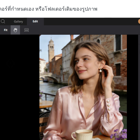
หา AI ให้เหมือนเขียนโดยมนุษย์
เขียนได้เร็วขึ้น ฉลาดขึ้น และดีกว่าด้วย AI
 iPhone ด้วย AI ฟรี
อร์ที่กำหนดเอง หรือโฟลเดอร์เดิมของรูปภาพ