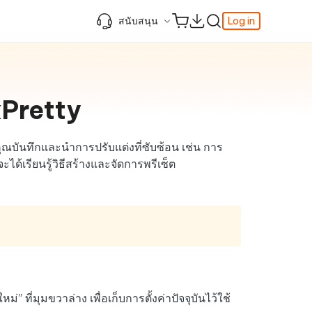
สนับสนุน
Log in
ความรู้เพิ่มเติม
ความรู้เพิ่มเติม
ความรู้เพิ่มเติม
วิดีโอยอดนิยม
ศูนย์ช่วยเหลือ
AI-Powered
iPhone 17
ดาวน์เกรด iOS 26
เพิ่มภาพถ่าย 3D บน iOS 26
เครื่องมือเปลี่ยนตำแหน่ง Pokemon Go ที่ดี
ixPretty
r
ติดต่อเรา
ที่สุด
แก้ไข iOS 26 ค้าง
ios 26 wallpaper
จุดเด่น
one
เปลี่ยนภูมิภาค ios
วิธีใช้ Apple Music Automix
ios 26 vs ios 18
iphone ถูกล็อคกับเจ้าของเครื่อง
เกี่ยวกับเรา
เปิดโหมดนักพัฒนาบน iOS 26
้คุณบันทึกและนำการปรับแต่งที่ซับซ้อน เช่น การ
ดาวน์โหลดเครื่องมือ FRP Unlocker All-In-
ได้เรียนรู้วิธีสร้างและจัดการพรีเซ็ต
ดู netflix ไม่ได้ ios 26
 ของ
One ฟรี
อัพเดทการสมัครสมาชิก
เคล็ดลับเพิ่มเติม
วิดีโอแนะนำของ Tenorshare นำเสนอคำ
แนะนำทีละขั้นตอนที่ชัดเจนเพื่อช่วยให้คุณ
เข้าใจข้อมูลผลิตภัณฑ์ที่จำเป็นได้อย่าง
รวดเร็ว
สำรวจ Tenorshare AI พร้อมฟีเจอร์ใหม่ที่
น่าทึ่ง
I
ดูเลย
เริ่มต้นเลย
 ที่มุมขวาล่าง เพื่อเก็บการตั้งค่าปัจจุบันไว้ใช้