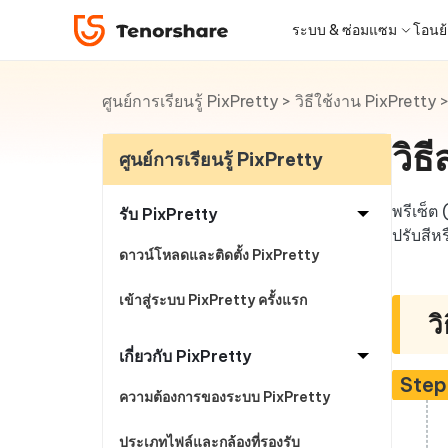
PixPretty
ระบบ & ซ่อมแซม
โอนย้า
ศูนย์การเรียนรู้ PixPretty
>
วิธีใช้งาน PixPretty
iOS 26
เครื่องมือโอนย้าย
Desktop
Desktop
หมวดหมู่โซลูชัน
ReiBoot - ซ่อมแซมระบบ iOS
4DDiG 
iPhone 17
อัพเดท
New
แก้ไขปัญหา iOS/iPadOS 150+ รายการ
ซ่อมแซมปั
วิธ
โปรแกรมปลดล็อก iPhone
iCareFone for LINE
iAnyGo - เปลี่ยนตำแหน่ง GPS
PDNob - PDF Editor for Windows
เครื่องมือปลด
iCareFo
4uKey -
PDNob 
ศูนย์การเรียนรู้ PixPretty
iPhone MDM Bypass
โปรแกรมปลดล
ย้าย LINE ระหว่าง Android & iPhone
เปลี่ยนตำแหน่งโดยไม่ต้องเจลเบรก/รูท
แก้ไขและปรับปรุง PDF ด้วย AI บน Windows
สำรองและจ
ปลดล็อค i
จับภาพแล
ReiBoot
Android Data Recovery
ซ่อมแซมระบบ
ReiBoot - ซ่อมแซมระบบ Android
4DDiG 
for iOS
พรีเซ็ต
ดาวน์เกรด iOS
รับ PixPretty
ซ่อมแซมระบบ Android ง่าย ๆ
เครื่องมือ
4MeKey- iPhone Activation
PDNob - PDF Editor for Mac
Tenorsh
PDNob 
เครื่องมือกู้คืนข้อมูล
ปรับสีห
Unlock
แก้ไขและจัดการ PDF ด้วย AI บน macOS
รีทัชภาพบ
แปลภาพด
ดาวน์โหลดและติดตั้ง PixPretty
ดูโซลูชั่นทั้งหมด
New
Tenorshare
iOS 26
ปลดล็อค iCloud activation lock
UltData iOS Data Recovery
UltDat
ดูสินค้าทั้งหมด
PDNob
เข้าสู่ระบบ PixPretty ครั้งแรก
กู้คืนข้อมูล iPhone/iPad ที่สูญหาย
กู้คืนข้อม
ศูนย์กลางร้านค้า
ว
Web
Mobile
iAnyGo
ใหม่
เกี่ยวกับ PixPretty
4DDiG - Windows Data Recovery
PDNob Online
4DDiG 
Tenorsh
iAnyGo- iOS APP
iAnyGo
Step
กู้คืนไฟล์ที่ถูกลบใน Windows
แปลงและรู้จำตัวอักษร (OCR) จาก PDF ได้
กู้คืนไฟล์
สร้างสไลด์
เปลี่ยนตำแหน่ง iPhone โดยไม่ใช้พีซี
เปลี่ยนตำ
ความต้องการของระบบ PixPretty
ฟรีออนไลน์
ประเภทไฟล์และกล้องที่รองรับ
Tenors
ฟรี
UltData for Android APP
Cleanu