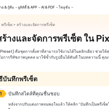
ย & กู้คืน
ยูทิลิตี้ & APP
AI & PDF
โซลูชั่น
>
พรีเซ็ต
>
สร้างและจัดการพรีเซ็ต
Windows Boot Genius
4DDiG Photo Repair
iOS 26
iOS 26
ญหา PC/ แล็ปท็อปภายในไม่กี่นาที
ซ่อมแซมรูปภาพที่เสียหายบน PC/Mac
ีสร้างและจัดการพรีเซ็ต ใน P
ล็อก Apple ID
ne - สำรองข้อมูล iOS ฟรี
 ปลดล็อค iPhone
Image to Text
iCloud Activation Lock Bypass
iCareFone WhatsApp Transfe
4uKey - ปลดล็อค Android
4DDiG Duplicate File Deleter
็อก Android
FRP Bypass
ัดการข้อมูล iOS อย่างง่ายดาย
Phone/iPad โดยไม่ต้องใช้รหัสผ่าน
ะแปลงภาพเป็นข้อความ
ย้าย Whatsapp ระหว่าง Android & iPh
ปลดล็อค Android และ bypass FRP
ลบไฟล์ซ้ำด้วย AI
 Android
กู้คืนรูปภาพของ iPhone
Partition Manager
4DDiG Video Repair
ใหม่
New
New
 (Preset) คือชุดการตั้งค่าที่สามารถใช้งานได้ในคลิกเดียว ช่วยให
ย้ายระบบที่ง่ายและปลอดภัย
ซ่อมแซมวิดีโอที่เสียหายบน PC/Mac
are PixPretty
Image Translator
Phone Mirror
4DDiG Mac Cleaner
รือการรีทัชภาพบุคคล มาใช้ซ้ำกับรูปอื่นได้ทันที ในบทความนี้ คุณจะ
ุคคลมืออาชีพ
้วย OCR
ซอฟต์แวร์กระจกหน้าจอ Android & iOS
ทำความสะอาดและเพิ่มประสิทธิภาพ Mac
คุณด้วยคลิกเดียว
a Android Data Recovery
UltData WhatsApp Recovery
ูล Android โดยไม่ต้องรูท
กู้คืนการแชท WhatsApp บน
ิธีบันทึกพรีเซ็ต
Android/iPhone
2.0.0
New
- Mac Data Recovery
are AI Slides
Tenorshare AI PDF
 - Fake GPS APP Android
iCareFone Transfer APP
1
บันทึกสไตล์ที่คุณชื่นชอบ
ที่ถูกลบบน Mac
ได้ภายในไม่กี่วินาทีด้วย AI
สรุปเอกสาร PDF ได้อย่างชาญฉลาดด้วย A
แหน่ง Android โดยไม่ต้องใช้พีซี
ย้ายแชท Whatsapp Android/iPhone
มาแรง
หลังจากปรับแต่งภาพจนพอใจแล้ว ให้คลิก “บันทึกเป็นพรีเซ็ตใหม่”
hare AI Bypass
Tenorshare AI Writer
p Pro APP