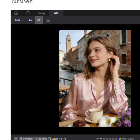
ในอนาคต
หา AI ให้เหมือนเขียนโดยมนุษย์
เขียนได้เร็วขึ้น ฉลาดขึ้น และดีกว่าด้วย AI
 iPhone ด้วย AI ฟรี