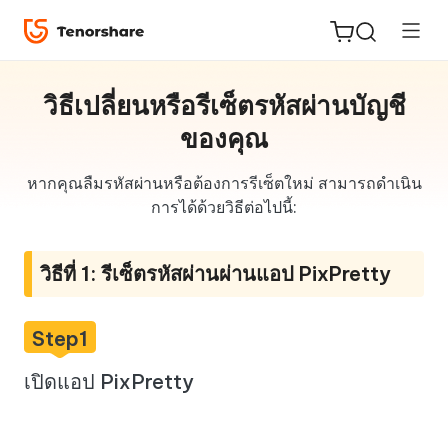
วิธีเปลี่ยนหรือรีเซ็ตรหัสผ่านบัญชี
ของคุณ
ReiBoot
หากคุณลืมรหัสผ่านหรือต้องการรีเซ็ตใหม่ สามารถดำเนิน
for iOS
การได้ด้วยวิธีต่อไปนี้:
Tenorshare
New
วิธีที่ 1: รีเซ็ตรหัสผ่านผ่านแอป PixPretty
PDNob
Step1
iAnyGo
เปิดแอป PixPretty