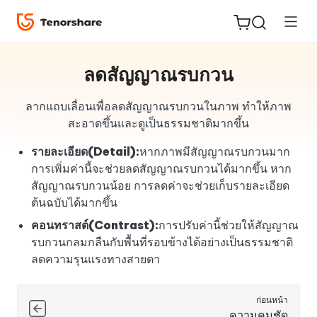
ลดสัญญาณรบกวน
ลากแถบเลื่อนเพื่อลดสัญญาณรบกวนในภาพ ทำให้ภาพ
สะอาดขึ้นและดูเป็นธรรมชาติมากขึ้น
ReiBoot
for iOS
รายละเอียด(Detail):
หากภาพมีสัญญาณรบกวนมาก
การเพิ่มค่านี้จะช่วยลดสัญญาณรบกวนได้มากขึ้น หาก
Tenorshare
สัญญาณรบกวนน้อย การลดค่าจะช่วยเก็บรายละเอียด
New
PDNob
ต้นฉบับได้มากขึ้น
คอนทราสต์(Contrast):
การปรับค่านี้ช่วยให้สัญญาณ
iAnyGo
รบกวนกลมกลืนกับพื้นที่รอบข้างได้อย่างเป็นธรรมชาติ
ลดความรุนแรงทางสายตา
ก่อนหน้า
ความคมชัด