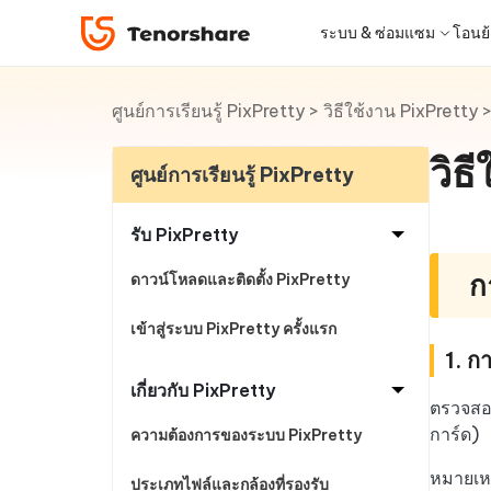
PixPretty
ระบบ & ซ่อมแซม
โอนย้า
ศูนย์การเรียนรู้ PixPretty
>
วิธีใช้งาน PixPretty
iOS 26
เครื่องมือโอนย้าย
Desktop
Desktop
หมวดหมู่โซลูชัน
ReiBoot - ซ่อมแซมระบบ iOS
4DDiG 
iPhone 17
อัพเดท
New
แก้ไขปัญหา iOS/iPadOS 150+ รายการ
ซ่อมแซมปั
วิธ
โปรแกรมปลดล็อก iPhone
iCareFone for LINE
iAnyGo - เปลี่ยนตำแหน่ง GPS
PDNob - PDF Editor for Windows
เครื่องมือปลด
iCareFo
4uKey -
PDNob 
ศูนย์การเรียนรู้ PixPretty
iPhone MDM Bypass
โปรแกรมปลดล
ย้าย LINE ระหว่าง Android & iPhone
เปลี่ยนตำแหน่งโดยไม่ต้องเจลเบรก/รูท
แก้ไขและปรับปรุง PDF ด้วย AI บน Windows
สำรองและจ
ปลดล็อค i
จับภาพแล
ReiBoot
Android Data Recovery
ซ่อมแซมระบบ
ReiBoot - ซ่อมแซมระบบ Android
4DDiG 
for iOS
ดาวน์เกรด iOS
รับ PixPretty
ซ่อมแซมระบบ Android ง่าย ๆ
เครื่องมือ
4MeKey- iPhone Activation
PDNob - PDF Editor for Mac
Tenorsh
PDNob 
เครื่องมือกู้คืนข้อมูล
Unlock
แก้ไขและจัดการ PDF ด้วย AI บน macOS
รีทัชภาพบ
แปลภาพด
ก
ดาวน์โหลดและติดตั้ง PixPretty
ดูโซลูชั่นทั้งหมด
New
Tenorshare
iOS 26
ปลดล็อค iCloud activation lock
UltData iOS Data Recovery
UltDat
ดูสินค้าทั้งหมด
PDNob
เข้าสู่ระบบ PixPretty ครั้งแรก
กู้คืนข้อมูล iPhone/iPad ที่สูญหาย
กู้คืนข้อม
ศูนย์กลางร้านค้า
Web
1. ก
Mobile
iAnyGo
ใหม่
เกี่ยวกับ PixPretty
4DDiG - Windows Data Recovery
PDNob Online
4DDiG 
Tenorsh
ตรวจสอบ
iAnyGo- iOS APP
iAnyGo
กู้คืนไฟล์ที่ถูกลบใน Windows
แปลงและรู้จำตัวอักษร (OCR) จาก PDF ได้
กู้คืนไฟล์
สร้างสไลด์
การ์ด)
เปลี่ยนตำแหน่ง iPhone โดยไม่ใช้พีซี
เปลี่ยนตำ
ความต้องการของระบบ PixPretty
ฟรีออนไลน์
หมายเหต
ประเภทไฟล์และกล้องที่รองรับ
Tenors
ฟรี
UltData for Android APP
Cleanu