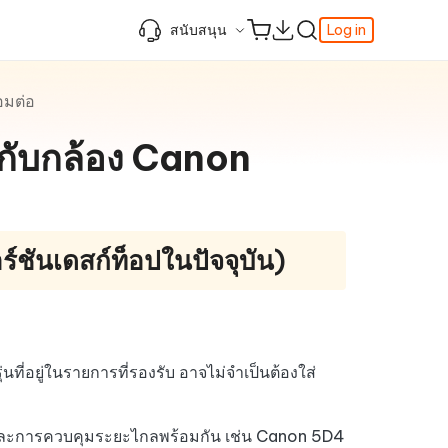
สนับสนุน
Log in
ความรู้เพิ่มเติม
ความรู้เพิ่มเติม
ความรู้เพิ่มเติม
วิดีโอยอดนิยม
อมต่อ
ศูนย์ช่วยเหลือ
AI-Powered
iPhone 17
ดาวน์เกรด iOS 26
เพิ่มภาพถ่าย 3D บน iOS 26
เครื่องมือเปลี่ยนตำแหน่ง Pokemon Go ที่ดี
 กับกล้อง Canon
r
ติดต่อเรา
ที่สุด
แก้ไข iOS 26 ค้าง
ios 26 wallpaper
จุดเด่น
one
เปลี่ยนภูมิภาค ios
วิธีใช้ Apple Music Automix
ios 26 vs ios 18
iphone ถูกล็อคกับเจ้าของเครื่อง
เกี่ยวกับเรา
เปิดโหมดนักพัฒนาบน iOS 26
ดาวน์โหลดเครื่องมือ FRP Unlocker All-In-
ดู netflix ไม่ได้ ios 26
 ของ
One ฟรี
์ชันเดสก์ท็อปในปัจจุบัน)
อัพเดทการสมัครสมาชิก
เคล็ดลับเพิ่มเติม
วิดีโอแนะนำของ Tenorshare นำเสนอคำ
แนะนำทีละขั้นตอนที่ชัดเจนเพื่อช่วยให้คุณ
เข้าใจข้อมูลผลิตภัณฑ์ที่จำเป็นได้อย่าง
รวดเร็ว
สำรวจ Tenorshare AI พร้อมฟีเจอร์ใหม่ที่
ี่อยู่ในรายการที่รองรับ อาจไม่จำเป็นต้องใส่
น่าทึ่ง
I
ดูเลย
เริ่มต้นเลย
iew และการควบคุมระยะไกลพร้อมกัน เช่น Canon 5D4