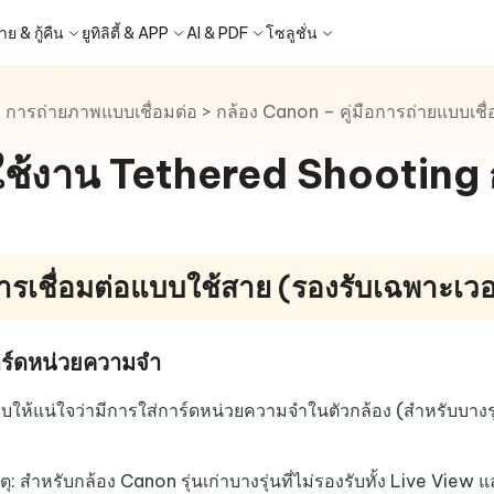
ย & กู้คืน
ยูทิลิตี้ & APP
AI & PDF
โซลูชั่น
>
การถ่ายภาพแบบเชื่อมต่อ
>
กล้อง Canon – คู่มือการถ่ายแบบเชื่
Windows Boot Genius
4DDiG Photo Repair
iOS 26
iOS 26
ญหา PC/ แล็ปท็อปภายในไม่กี่นาที
ซ่อมแซมรูปภาพที่เสียหายบน PC/Mac
ีใช้งาน Tethered Shooting
ล็อก Apple ID
ne - สำรองข้อมูล iOS ฟรี
 ปลดล็อค iPhone
Image to Text
iCloud Activation Lock Bypass
iCareFone WhatsApp Transfe
4uKey - ปลดล็อค Android
4DDiG Duplicate File Deleter
็อก Android
FRP Bypass
ัดการข้อมูล iOS อย่างง่ายดาย
Phone/iPad โดยไม่ต้องใช้รหัสผ่าน
ะแปลงภาพเป็นข้อความ
ย้าย Whatsapp ระหว่าง Android & iPh
ปลดล็อค Android และ bypass FRP
ลบไฟล์ซ้ำด้วย AI
 Android
กู้คืนรูปภาพของ iPhone
Partition Manager
4DDiG Video Repair
ใหม่
New
New
ย้ายระบบที่ง่ายและปลอดภัย
ซ่อมแซมวิดีโอที่เสียหายบน PC/Mac
are PixPretty
Image Translator
Phone Mirror
4DDiG Mac Cleaner
ุคคลมืออาชีพ
้วย OCR
ซอฟต์แวร์กระจกหน้าจอ Android & iOS
ทำความสะอาดและเพิ่มประสิทธิภาพ Mac
ารเชื่อมต่อแบบใช้สาย (รองรับเฉพาะเวอร
คุณด้วยคลิกเดียว
a Android Data Recovery
UltData WhatsApp Recovery
ูล Android โดยไม่ต้องรูท
กู้คืนการแชท WhatsApp บน
Android/iPhone
าร์ดหน่วยความจำ
2.0.0
New
- Mac Data Recovery
are AI Slides
Tenorshare AI PDF
ให้แน่ใจว่ามีการใส่การ์ดหน่วยความจำในตัวกล้อง (สำหรับบางรุ่นท
 - Fake GPS APP Android
iCareFone Transfer APP
ที่ถูกลบบน Mac
ได้ภายในไม่กี่วินาทีด้วย AI
สรุปเอกสาร PDF ได้อย่างชาญฉลาดด้วย A
แหน่ง Android โดยไม่ต้องใช้พีซี
ย้ายแชท Whatsapp Android/iPhone
มาแรง
ุ: สำหรับกล้อง Canon รุ่นเก่าบางรุ่นที่ไม่รองรับทั้ง Live V
hare AI Bypass
Tenorshare AI Writer
p Pro APP