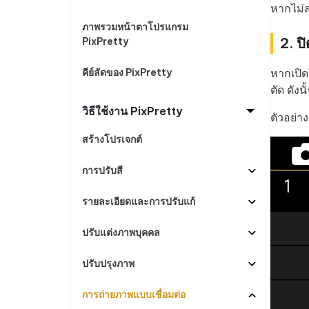
ดูสินค้าทั้งหมด
หากไม่ส
PixPretty AI Photo Editor
แปลงเนื้อ
กู้คืนข้อมูล Android โดยไม่ต้องใช้พีซี
ล้างข้อมูล
เครื่องมือแต่งรูปด้วย AI ฟรี
ภาพรวมหน้าตาโปรแกรม
2. ป
PixPretty
คีย์ลัดของ PixPretty
หากเปิด
ตัด ดังน
วิธีใช้งาน PixPretty
ตัวอย่า
สร้างโปรเจกต์
การปรับสี
รายละเอียดและการปรับแก้
ปรับแต่งภาพบุคคล
ปรับปรุงภาพ
การถ่ายภาพแบบเชื่อมต่อ