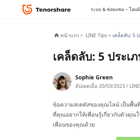
ระบบ & ซ่อมแซม
โอนย้
iOS 26
เครื่องมือโอนย้าย
Desktop
Desktop
หมวดหมู่โซลูชัน
หน้าแรก >
LINE Tips >
เคล็ดลับ: 
ReiBoot - ซ่อมแซมระบบ iOS
4DDiG 
iPhone 17
อัพเดท
New
แก้ไขปัญหา iOS/iPadOS 150+ รายการ
ซ่อมแซมปั
โปรแกรมปลดล็อก iPhone
iCareFone for LINE
iAnyGo - เปลี่ยนตำแหน่ง GPS
PDNob - PDF Editor for Windows
เครื่องมือปลด
iCareFon
4uKey -
PDNob 
เคล็ดลับ: 5 ประ
iPhone MDM Bypass
โปรแกรมปลดล
ย้าย LINE ระหว่าง Android & iPhone
เปลี่ยนตำแหน่งโดยไม่ต้องเจลเบรก/รูท
แก้ไขและปรับปรุง PDF ด้วย AI บน Windows
สำรองและจ
ปลดล็อค i
จับภาพแล
ReiBoot
Android Data Recovery
ซ่อมแซมระบบ
ReiBoot - ซ่อมแซมระบบ Android
4DDiG P
for iOS
ดาวน์เกรด iOS
ซ่อมแซมระบบ Android ง่าย ๆ
เครื่องมือ
4MeKey- iPhone Activation Unlock
PDNob - PDF Editor for Mac
Tenorsh
PDNob I
เครื่องมือกู้คืนข้อมูล
Sophie Green
ปลดล็อค iCloud activation lock
แก้ไขและจัดการ PDF ด้วย AI บน macOS
รีทัชภาพบ
แปลภาพด้
New
Tenorshare
ดูโซลูชั่นทั้งหมด
iOS 26
อัปเดตเมื่อ 20/03/2023 /
LINE
ดูสินค้าทั้งหมด
UltData iOS Data Recovery
UltData
PDNob
กู้คืนข้อมูล iPhone/iPad ที่สูญหาย
กู้คืนข้อม
Mobile
ศูนย์กลางร้านค้า
Web
ข้อความสเตตัสของคุณไลน์ เป็นพื้นท
iAnyGo
4DDiG - Windows Data Recovery
iAnyGo- iOS APP
ใหม่
4DDiG -
iAnyGo 
ที่คุณอยากให้เพื่อนรู้เกี่ยวกับตัว
PDNob Online
Tenorsh
กู้คืนไฟล์ที่ถูกลบใน Windows
เปลี่ยนตำแหน่ง iPhone โดยไม่ใช้พีซี
กู้คืนไฟล์
เปลี่ยนตำแ
แปลงและรู้จำตัวอักษร (OCR) จาก PDF ได้ฟรีออน
สร้างสไลด์
เพื่อนของคุณด้วย
ไลน์
UltData for Android APP
Cleanup
ดูสินค้าทั้งหมด
ฟรี
Tenorsh