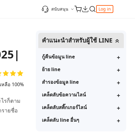
สนับสนุน
Log in
ความรู้เพิ่มเติม
ความรู้เพิ่มเติม
ความรู้เพิ่มเติม
วิดีโอยอดนิยม
ศูนย์ช่วยเหลือ
คำแนะนำสำหรับผู้ใช้ LINE
-Powered
iPhone 17
ดาวน์เกรด iOS 26
เพิ่มภาพถ่าย 3D บน iOS 26
เครื่องมือเปลี่ยนตำแหน่ง Pokemon Go ที่ดี
ติดต่อเรา
ที่สุด
แก้ไข iOS 26 ค้าง
ios 26 wallpaper
025|
จุดเด่น
e
เปลี่ยนภูมิภาค ios
วิธีใช้ Apple Music Automix
ios 26 vs ios 18
กู้คืนข้อมูน line
iphone ถูกล็อคกับเจ้าของเครื่อง
เกี่ยวกับเรา
เปิดโหมดนักพัฒนาบน iOS 26
ย้าย line
ดาวน์โหลดเครื่องมือ FRP Unlocker All-In-
ดู netflix ไม่ได้ ios 26
ของ
One ฟรี
อัพเดทการสมัครสมาชิก
สำรองข้อมูล line
เคล็ดลับเพิ่มเติม
ยเหลือ 100%
วิดีโอแนะนำของ Tenorshare นำเสนอคำ
one
เคล็ดลับข้อความไลน์
แนะนำทีละขั้นตอนที่ชัดเจนเพื่อช่วยให้คุณ
อะไรก็ตาม
เข้าใจข้อมูลผลิตภัณฑ์ที่จำเป็นได้อย่าง
เคล็ดลับสติ๊กเกอร์ไลน์
สำรวจ Tenorshare AI พร้อมฟีเจอร์ใหม่ที่น่า
กรายชื่อ
รวดเร็ว
ทึ่ง
I
เคล็ดลับ line อื่นๆ
ดูเลย
เริ่มต้นเลย
เคล็ดลับเพิ่มเติม