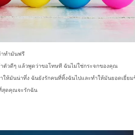
ย่าทำมันฟรี
่ทำตัวดีๆ แล้วพูดว่าขอโทษที ฉันไม่ใช่กระจกของคุณ
ให้มันน่าทึ่ง ฉันยังรักคนที่ทิ้งฉันไปและทำให้มันยอดเยี่ยมข
่สุดคุณจะรักฉัน