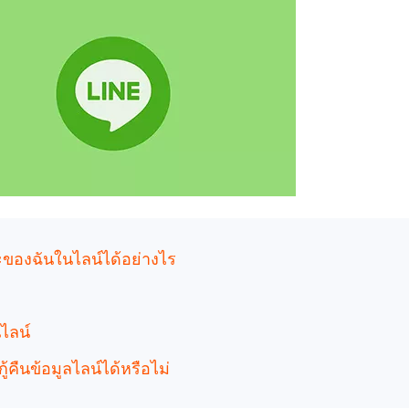
 iPhone ด้วย AI ฟรี
หา AI ให้เหมือนเขียนโดยมนุษย์
เขียนได้เร็วขึ้น ฉลาดขึ้น และดีกว่าด้วย AI
องฉันในไลน์ได้อย่างไร
ไลน์
ืนข้อมูลไลน์ได้หรือไม่