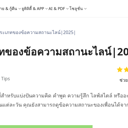
าย & กู้คืน
ยูทิลิตี้ & APP
AI & PDF
โซลูชั่น
5 ประเภทของข้อความสถานะไลน์|2025|
Windows Boot Genius
4DDiG Photo Repair
iOS 26
iOS 26
AI
ญหา PC/ แล็ปท็อปภายในไม่กี่นาที
ซ่อมแซมรูปภาพที่เสียหายบน PC/Mac
ล็อก Apple ID
e - สำรองข้อมูล iOS ฟรี
 ปลดล็อค iPhone
Image to Text
iCloud Activation Lock Bypass
iCareFone WhatsApp Transfer
4uKey - ปลดล็อค Android
4DDiG Duplicate File Deleter
เภทของข้อความสถานะไลน์|2
็อก Android
FRP Bypass
ัดการข้อมูล iOS อย่างง่ายดาย
Phone/iPad โดยไม่ต้องใช้รหัสผ่าน
ะแปลงภาพเป็นข้อความ
ย้าย Whatsapp ระหว่าง Android & iPhon
ปลดล็อค Android และ bypass FRP
ลบไฟล์ซ้ำด้วย AI
 Android
กู้คืนรูปภาพของ iPhone
artition Manager
4DDiG Video Repair
ใหม่
New
New
ย้ายระบบที่ง่ายและปลอดภัย
ซ่อมแซมวิดีโอที่เสียหายบน PC/Mac
are PixPretty
mage Translator
Phone Mirror
4DDiG Mac Cleaner
ุคคลมืออาชีพ
วย OCR
ซอฟต์แวร์กระจกหน้าจอ Android & iOS
ทำความสะอาดและเพิ่มประสิทธิภาพ Mac 
คุณด้วยคลิกเดียว
 Tips
 Android Data Recovery
UltData WhatsApp Recovery
ช่ว
ูล Android โดยไม่ต้องรูท
กู้คืนการแชท WhatsApp บน Android/iPh
ี่สำหรับแบ่งปันความคิด คำพูด ความรู้สึก ไลฟ์สไตล์ หรือ
New
 Mac Data Recovery
- Fake GPS APP Android
iCareFone Transfer APP
2.0.0
คุณในแต่ละวัน คุณยังสามารถดูข้อความสถานะของเพื่อนได้จา
are AI Slides
Tenorshare AI PDF
ที่ถูกลบบน Mac
หน่ง Android โดยไม่ต้องใช้พีซี
ย้ายแชท Whatsapp Android/iPhone
ได้ภายในไม่กี่วินาทีด้วย AI
สรุปเอกสาร PDF ได้อย่างชาญฉลาดด้วย A
 Pro APP
มาแรง
are AI Bypass
Tenorshare AI Writer