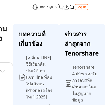
สนับสนุน
Log in
ความรู้เพิ่มเติม
ความรู้เพิ่มเติม
ความรู้เพิ่มเติม
วิดีโอยอดนิยม
ศูนย์ช่วยเหลือ
าม
-Powered
iPhone 17
ดาวน์เกรด iOS 26
เพิ่มภาพถ่าย 3D บน iOS 26
เครื่องมือเปลี่ยนตำแหน่ง Pokemon Go ที่ดี
บทความที่
ข่าวสาร
ง
ติดต่อเรา
ที่สุด
แก้ไข iOS 26 ค้าง
ios 26 wallpaper
จุดเด่น
e
เกี่ยวข้อง
ล่าสุดจาก
เปลี่ยนภูมิภาค ios
วิธีใช้ Apple Music Automix
ios 26 vs ios 18
iphone ถูกล็อคกับเจ้าของเครื่อง
เกี่ยวกับเรา
เปิดโหมดนักพัฒนาบน iOS 26
Tenorshare
ดาวน์โหลดเครื่องมือ FRP Unlocker All-In-
ดู netflix ไม่ได้ ios 26
[เปลี่ยน LINE]
ของ
One ฟรี
อัพเดทการสมัครสมาชิก
วิธีเรียกคืน
เคล็ดลับเพิ่มเติม
Tenorshare
ประวัติการ
วิดีโอแนะนำของ Tenorshare นำเสนอคำ
one
4uKey รองรับ
แนะนำทีละขั้นตอนที่ชัดเจนเพื่อช่วยให้คุณ
แชท line ที่ลบ
การลบรหัส
เข้าใจข้อมูลผลิตภัณฑ์ที่จำเป็นได้อย่าง
ไปแล้วบน
สำรวจ Tenorshare AI พร้อมฟีเจอร์ใหม่ที่น่า
รวดเร็ว
ผ่านเวลาโดย
iPhone เครื่อง
ทึ่ง
I
ไม่สูญหาย
ใหม่|2025|
ดูเลย
ข้อมูล
เริ่มต้นเลย
เคล็ดลับเพิ่มเติม