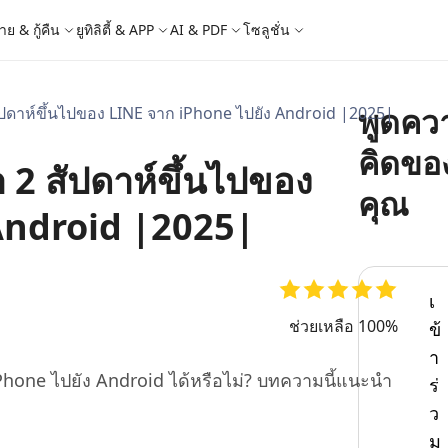
าย & กู้คืน
ยูทิลิตี้ & APP
AI & PDF
โซลูชั่น
พูดคว
สัปดาห์ขึ้นไปของ LINE จาก iPhone ไปยัง Android |2025|
Windows Boot Genius
4DDiG Photo Repair
iOS 26
iOS 26
AI
ญหา PC/ แล็ปท็อปภายในไม่กี่นาที
ซ่อมแซมรูปภาพที่เสียหายบน PC/Mac
ล็อก Apple ID
e - สำรองข้อมูล iOS ฟรี
 ปลดล็อค iPhone
Image to Text
iCloud Activation Lock Bypass
iCareFone WhatsApp Transfer
4uKey - ปลดล็อค Android
4DDiG Duplicate File Deleter
คิดขอ
า 2 สัปดาห์ขึ้นไปของ
็อก Android
FRP Bypass
ัดการข้อมูล iOS อย่างง่ายดาย
Phone/iPad โดยไม่ต้องใช้รหัสผ่าน
ะแปลงภาพเป็นข้อความ
ย้าย Whatsapp ระหว่าง Android & iPhon
ปลดล็อค Android และ bypass FRP
ลบไฟล์ซ้ำด้วย AI
 Android
กู้คืนรูปภาพของ iPhone
คุณ
artition Manager
4DDiG Video Repair
ใหม่
New
New
Android |2025|
ย้ายระบบที่ง่ายและปลอดภัย
ซ่อมแซมวิดีโอที่เสียหายบน PC/Mac
are PixPretty
mage Translator
Phone Mirror
4DDiG Mac Cleaner
ุคคลมืออาชีพ
วย OCR
ซอฟต์แวร์กระจกหน้าจอ Android & iOS
ทำความสะอาดและเพิ่มประสิทธิภาพ Mac 
คุณด้วยคลิกเดียว
 Android Data Recovery
UltData WhatsApp Recovery
เ
ูล Android โดยไม่ต้องรูท
กู้คืนการแชท WhatsApp บน Android/iPh
ช่วยเหลือ 100%
ข้
New
 Mac Data Recovery
- Fake GPS APP Android
iCareFone Transfer APP
2.0.0
า
are AI Slides
Tenorshare AI PDF
ที่ถูกลบบน Mac
หน่ง Android โดยไม่ต้องใช้พีซี
ย้ายแชท Whatsapp Android/iPhone
iPhone ไปยัง Android ได้หรือไม่? บทความนี้แนะนำ
ร่
ได้ภายในไม่กี่วินาทีด้วย AI
สรุปเอกสาร PDF ได้อย่างชาญฉลาดด้วย A
ว
 Pro APP
มาแรง
ม
are AI Bypass
Tenorshare AI Writer