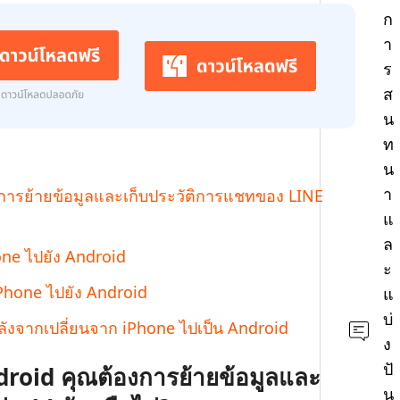
 iPhone ด้วย AI ฟรี
ก
หา AI ให้เหมือนเขียนโดยมนุษย์
เขียนได้เร็วขึ้น ฉลาดขึ้น และดีกว่าด้วย AI
า
ร
ส
น
ท
น
า
งการย้ายข้อมูลและเก็บประวัติการแชทของ LINE
แ
ล
hone ไปยัง Android
ะ
Phone ไปยัง Android
แ
บ่
หลังจากเปลี่ยนจาก iPhone ไปเป็น Android
ง
ปั
droid คุณต้องการย้ายข้อมูลและ
น