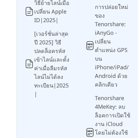
วิธีย้ายไลน์เมื่อ
เคล็ดลับเพิ่มเติม
การปล่อยใหม่
เปลี่ยน Apple
ของ
ID|2025|
Tenorshare:
iAnyGo -
[เวอร์ชั่นล่าสุด
เปลี่ยน
ปี 2025] วิธี
ตำแหน่ง GPS
ปลดล็อครหัส
บน
เข้าไลน์และตั้ง
iPhone/iPad/
ค่าเมื่อลืมรหัส
Android ด้วย
ไลน์ไม่ได้ลง
คลิกเดียว
ทะเบียน|2025
|
Tenorshare
4MeKey: ลบ
ล็อคการเปิดใช้
งาน iCloud
โดยไม่ต้องใช้