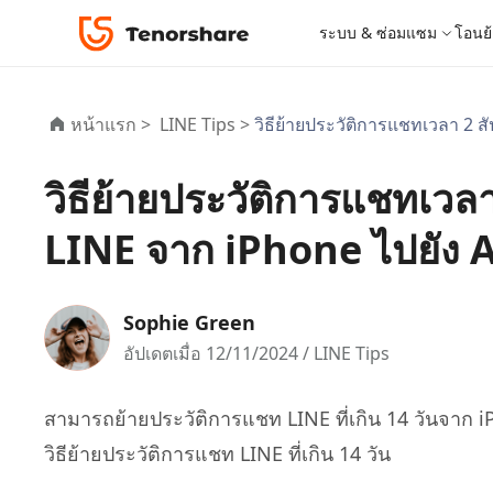
ระบบ & ซ่อมแซม
โอนย้
iOS 26
เครื่องมือโอนย้าย
Desktop
Desktop
หมวดหมู่โซลูชัน
หน้าแรก >
LINE Tips >
วิธีย้ายประวัติการแชทเวลา 2 
ReiBoot - ซ่อมแซมระบบ iOS
4DDiG 
iPhone 17
อัพเดท
New
แก้ไขปัญหา iOS/iPadOS 150+ รายการ
ซ่อมแซมปั
โปรแกรมปลดล็อก iPhone
iCareFone for LINE
iAnyGo - เปลี่ยนตำแหน่ง GPS
PDNob - PDF Editor for Windows
เครื่องมือปลด
iCareFon
4uKey -
PDNob 
วิธีย้ายประวัติการแชทเวล
iPhone MDM Bypass
โปรแกรมปลดล
ย้าย LINE ระหว่าง Android & iPhone
เปลี่ยนตำแหน่งโดยไม่ต้องเจลเบรก/รูท
แก้ไขและปรับปรุง PDF ด้วย AI บน Windows
สำรองและจ
ปลดล็อค i
จับภาพแล
ReiBoot
Android Data Recovery
ซ่อมแซมระบบ
ReiBoot - ซ่อมแซมระบบ Android
4DDiG P
for iOS
LINE จาก iPhone ไปยัง 
ดาวน์เกรด iOS
ซ่อมแซมระบบ Android ง่าย ๆ
เครื่องมือ
4MeKey- iPhone Activation Unlock
PDNob - PDF Editor for Mac
Tenorsh
PDNob I
เครื่องมือกู้คืนข้อมูล
ปลดล็อค iCloud activation lock
แก้ไขและจัดการ PDF ด้วย AI บน macOS
รีทัชภาพบ
แปลภาพด้
New
Tenorshare
ดูโซลูชั่นทั้งหมด
iOS 26
ดูสินค้าทั้งหมด
UltData iOS Data Recovery
UltData
PDNob
Sophie Green
กู้คืนข้อมูล iPhone/iPad ที่สูญหาย
กู้คืนข้อม
Mobile
ศูนย์กลางร้านค้า
อัปเดตเมื่อ 12/11/2024 /
LINE Tips
Web
iAnyGo
4DDiG - Windows Data Recovery
iAnyGo- iOS APP
ใหม่
4DDiG -
iAnyGo 
PDNob Online
Tenorsh
กู้คืนไฟล์ที่ถูกลบใน Windows
เปลี่ยนตำแหน่ง iPhone โดยไม่ใช้พีซี
กู้คืนไฟล์
เปลี่ยนตำแ
สามารถย้ายประวัติการแชท LINE ที่เกิน 14 วันจาก 
แปลงและรู้จำตัวอักษร (OCR) จาก PDF ได้ฟรีออน
สร้างสไลด์
วิธีย้ายประวัติการแชท LINE ที่เกิน 14 วัน
ไลน์
UltData for Android APP
Cleanup
ดูสินค้าทั้งหมด
ฟรี
Tenorsh